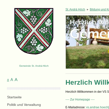
St. Andrä Höch
»
Bildung und Ku
Gemeinde St. Andrä-Höch
A
A
A
Herzlich Wil
Herzlich Willkommen in der VS S
Startseite
---- Zur Homepage ----
Politik und Verwaltung
E-Mailadresse:
vs.andrae.hoech[