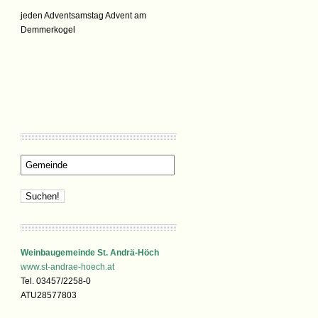
jeden Adventsamstag Advent am
Demmerkogel
Weinbaugemeinde St. Andrä-Höch
www.st-andrae-hoech.at
Tel. 03457/2258-0
ATU28577803