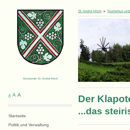
St. Andrä Höch
»
Tourismus und 
Gemeinde St. Andrä-Höch
A
A
Der Klapot
A
...das stei
Startseite
Politik und Verwaltung