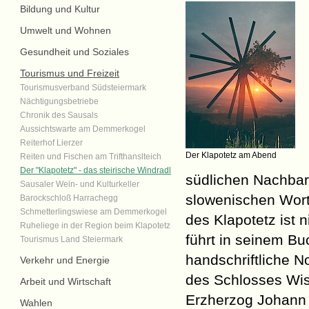
Bildung und Kultur
Umwelt und Wohnen
Gesundheit und Soziales
Tourismus und Freizeit
Tourismusverband Südsteiermark
Nächtigungsbetriebe
Chronik des Sausals
Aussichtswarte am Demmerkogel
Reiterhof Lierzer
Der Klapotetz am Abend
Reiten und Fischen am Trifthanslteich
Der "Klapotetz" - das steirische Windradl
südlichen Nachbar
Sausaler Wein- und Kulturkeller
slowenischen Wort 
Barockschloß Harrachegg
Schmetterlingswiese am Demmerkogel
des Klapotetz ist 
Ruheliege in der Region beim Klapotetz
führt in seinem Bu
Tourismus Land Steiermark
handschriftliche N
Verkehr und Energie
des Schlosses Wise
Arbeit und Wirtschaft
Erzherzog Johann 
Wahlen