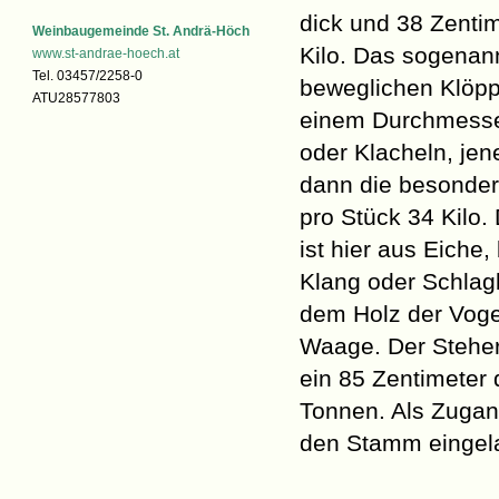
dick und 38 Zenti
Weinbaugemeinde St. Andrä-Höch
Kilo. Das sogenann
www.st-andrae-hoech.at
Tel. 03457/2258-0
beweglichen Klöppe
ATU28577803
einem Durchmesser
oder Klacheln, jen
dann die besonder
pro Stück 34 Kilo.
ist hier aus Eiche
Klang oder Schlagb
dem Holz der Vogel
Waage. Der Steher
ein 85 Zentimeter
Tonnen. Als Zugang
den Stamm eingel