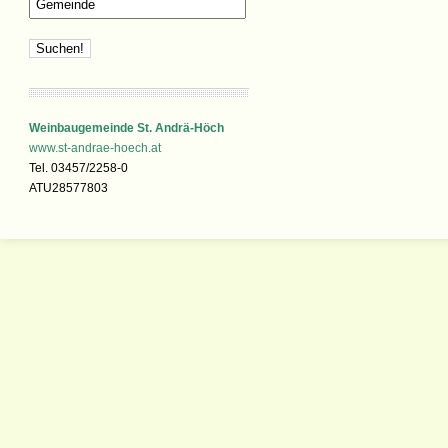
Weinbaugemeinde St. Andrä-Höch
www.st-andrae-hoech.at
Tel. 03457/2258-0
ATU28577803