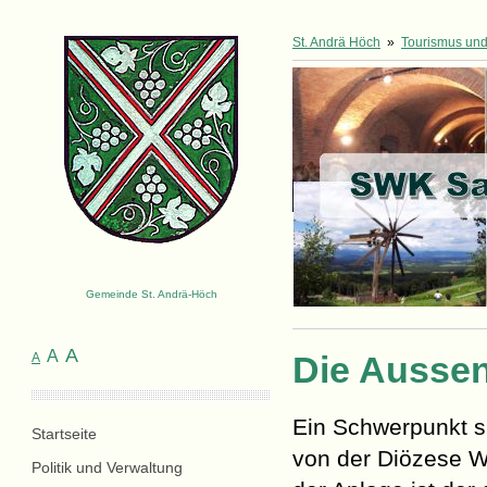
St. Andrä Höch
»
Tourismus und 
Gemeinde St. Andrä-Höch
A
A
Die Ausse
A
Ein Schwerpunkt si
Startseite
von der Diözese W
Politik und Verwaltung