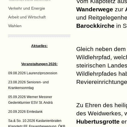
Vom Klapotetz aus
Verkehr und Energie
Wanderwege
zur
und Reitgelegenhe
Arbeit und Wirtschaft
Barockkirche
in S
Wahlen
Aktuelles:
Gleich neben dem 
Wildlehrpfad, wel
Veranstaltungen 2026:
steirischen Lande
Wildlehrpfades ha
09.08.2026 Laurenziprozession
Reviereinrichtunge
23.08.2026 Senioren- und
Krankensonntag
05.09.2026 Werner Messner
Gedenkturnier ESV St. Andrä
Zu Ehren des heil
20.09.2026 Erntedank
des Weidwerkes, w
Hubertusgrotte
er
Sa.& So. 10.2026 Kastanienbraten
Klapotetz FF, Frauenbewegung, ÖKB