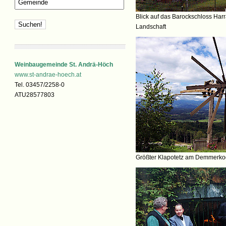
Blick auf das Barockschloss Harr
Landschaft
Weinbaugemeinde St. Andrä-Höch
www.st-andrae-hoech.at
Tel. 03457/2258-0
ATU28577803
Größter Klapotetz am Demmerko