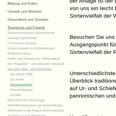
der Anlage ist de
Bildung und Kultur
von uns ein leich
Umwelt und Wohnen
Sortenvielfalt der
Gesundheit und Soziales
Tourismus und Freizeit
Tourismusverband Südsteiermark
Besuchen Sie uns
Nächtigungsbetriebe
Chronik des Sausals
Ausgangspunkt fü
Aussichtswarte am Demmerkogel
Sortenvielfalt de
Reiterhof Lierzer
Reiten und Fischen am Trifthanslteich
Der "Klapotetz" - das steirische Windradl
Sausaler Wein- und Kulturkeller
Unterschiedlichst
Der Verein SWK
Der Keller
Überblick traditio
Aussenanlagen
auf Ur- und Schie
Veranstaltungen
pannonischen und 
Kontakt
Barockschloß Harrachegg
Schmetterlingswiese am Demmerkogel
Ruheliege in der Region beim Klapotetz
Tourismus Land Steiermark